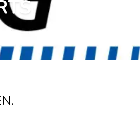
RTS
N.